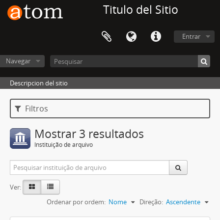
Titulo del Sitio
Entrar
Navegar
Descripcion del sitio
Filtros
Mostrar 3 resultados
Instituição de arquivo
Ver:
Ordenar por ordem:
Nome
Direção:
Ascendente