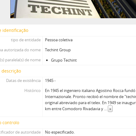
 identificação
tipo de entidade
Pessoa coletiva
a autorizada do nome
Techint Group
s) paralela(s) de nome
Grupo Techint
 descrição
Datas de existência
1945 -
Histórico
En 1945 el ingeniero italiano Agostino Rocca fund
Internazionale. Pronto recibió el nombre de "techi
original abreviado para el telex. En 1949 se inaugu
km entre Comodoro Rivadavia y
...
»
 controlo
tificador de autoridade
No especificado.