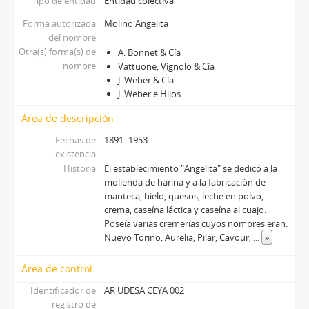
Tipo de entidad
Entidad colectiva
Forma autorizada
Molino Angelita
del nombre
Otra(s) forma(s) de
A. Bonnet & Cía
nombre
Vattuone, Vignolo & Cía
J. Weber & Cía
J. Weber e Hijos
Área de descripción
Fechas de
1891- 1953
existencia
Historia
El establecimiento "Angelita" se dedicó a la
molienda de harina y a la fabricación de
manteca, hielo, quesos, leche en polvo,
crema, caseína láctica y caseína al cuajo.
Poseía varias cremerías cuyos nombres eran:
Nuevo Torino, Aurelia, Pilar, Cavour,
...
»
Área de control
Identificador de
AR UDESA CEYA 002
registro de