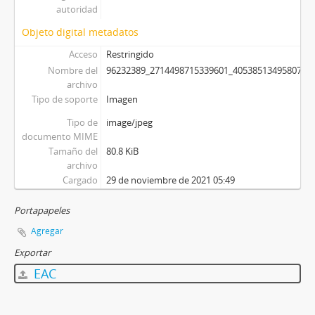
autoridad
Objeto digital metadatos
Acceso
Restringido
Nombre del
96232389_2714498715339601_40538513495807754
archivo
Tipo de soporte
Imagen
Tipo de
image/jpeg
documento MIME
Tamaño del
80.8 KiB
archivo
Cargado
29 de noviembre de 2021 05:49
Portapapeles
Agregar
Exportar
EAC