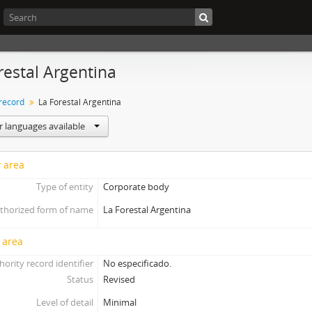
restal Argentina
 record
La Forestal Argentina
r languages available
y area
Type of entity
Corporate body
thorized form of name
La Forestal Argentina
 area
hority record identifier
No especificado.
Status
Revised
Level of detail
Minimal