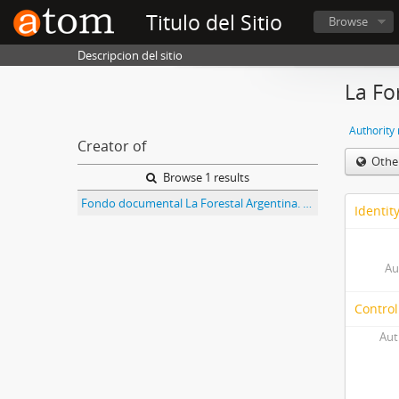
Titulo del Sitio
Browse
Descripcion del sitio
La Fo
Authority
Creator of
Othe
Browse 1 results
Fondo documental La Forestal Argentina. Sociedad Anónima Industrial, Comercial y Agropecuaria
Identit
Au
Control
Aut