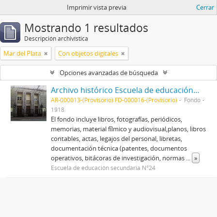
Imprimir vista previa
Cerrar
Mostrando 1 resultados
Descripción archivística
Mar del Plata
Con objetos digitales
Opciones avanzadas de búsqueda
Archivo histórico Escuela de educación secundaria N°24 "Ex Nacional de comercio N°1"
AR-000013-(Provisorio) FD-000016-(Provisorio)
Fondo
1918
El fondo incluye libros, fotografías, periódicos,
memorias, material fílmico y audiovisual,planos, libros
contables, actas, legajos del personal, libretas,
documentación técnica (patentes, documentos
operativos, bitácoras de investigación, normas
...
»
Escuela de educación secundaria N°24