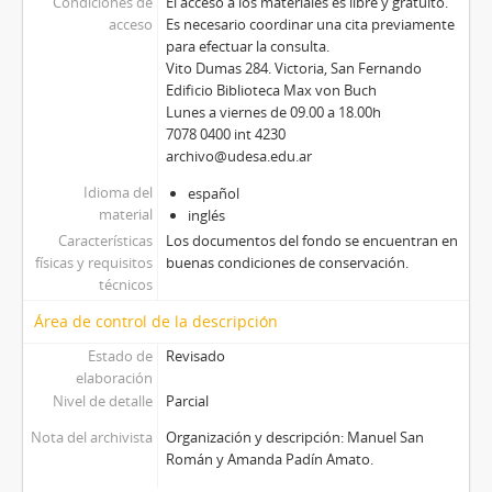
Condiciones de
El acceso a los materiales es libre y gratuito.
acceso
Es necesario coordinar una cita previamente
para efectuar la consulta.
Vito Dumas 284. Victoria, San Fernando
Edificio Biblioteca Max von Buch
Lunes a viernes de 09.00 a 18.00h
7078 0400 int 4230
archivo@udesa.edu.ar
Idioma del
español
material
inglés
Características
Los documentos del fondo se encuentran en
físicas y requisitos
buenas condiciones de conservación.
técnicos
Área de control de la descripción
Estado de
Revisado
elaboración
Nivel de detalle
Parcial
Nota del archivista
Organización y descripción: Manuel San
Román y Amanda Padín Amato.