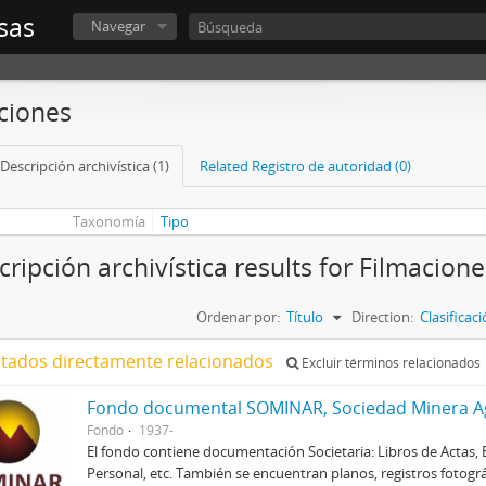
sas
Navegar
ciones
Descripción archivística (1)
Related Registro de autoridad (0)
Taxonomía
Tipo
cripción archivística results for Filmacione
Ordenar por:
Título
Direction:
Clasifica
ltados directamente relacionados
Excluir términos relacionados
Fondo documental SOMINAR, Sociedad Minera Ag
Fondo
1937-
El fondo contiene documentación Societaria: Libros de Actas, 
Personal, etc. También se encuentran planos, registros fotogr