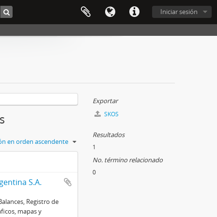
Iniciar sesión
Exportar
SKOS
s
Resultados
ción en orden ascendente
1
No. término relacionado
0
entina S.A.
Balances, Registro de
áficos, mapas y