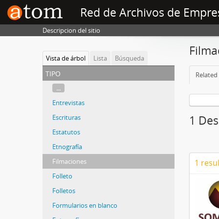
Red de Archivos de Empre
Descripcion del sitio
Filma
Vista de árbol
Lista
Búsqueda
tipo
Related 
...
Entrevistas
Escrituras
1 Des
Estatutos
Etnografía
Filmaciones
1 resu
Folleto
Folletos
Formularios en blanco