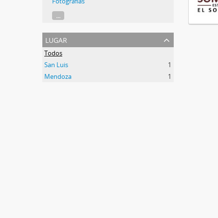
Fotografías
...
lugar
Todos
San Luis
1
Mendoza
1