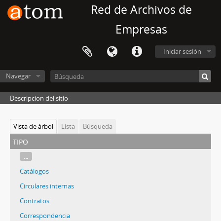
Red de Archivos de
Empresas
Iniciar sesión
Navegar
Descripcion del sitio
Vista de árbol
Lista
Búsqueda
tipo
...
Catálogos
Circulares internas
Contratos
Correspondencia