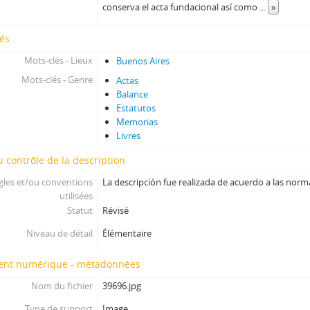
conserva el acta fundacional así como
...
»
és
Mots-clés - Lieux
Buenos Aires
Mots-clés - Genre
Actas
Balance
Estatutos
Memorias
Livres
 contrôle de la description
gles et/ou conventions
La descripción fue realizada de acuerdo a las norm
utilisées
Statut
Révisé
Niveau de détail
Élémentaire
nt numérique - métadonnées
Nom du fichier
39696.jpg
Type de support
Image