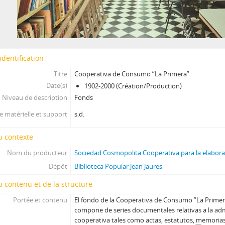
identification
Titre
Cooperativa de Consumo ”La Primera”
Date(s)
1902-2000 (Création/Production)
Niveau de description
Fonds
 matérielle et support
s.d.
u contexte
Nom du producteur
Sociedad Cosmopolita Cooperativa para la elabor
Dépôt
Biblioteca Popular Jean Jaures
 contenu et de la structure
Portée et contenu
El fondo de la Cooperativa de Consumo ”La Primer
compone de series documentales relativas a la adm
cooperativa tales como actas, estatutos, memorias, 