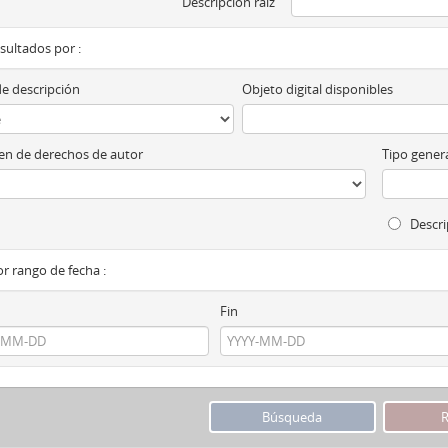
Descripción raíz
esultados por :
de descripción
Objeto digital disponibles
n de derechos de autor
Tipo genera
Descri
por rango de fecha :
Fin