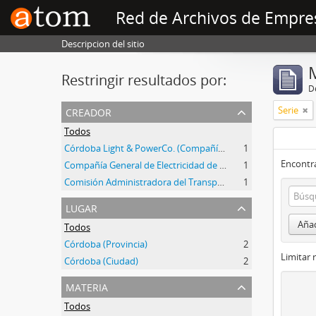
Red de Archivos de Empre
Descripcion del sitio
Restringir resultados por:
De
creador
Serie
Todos
Córdoba Light & PowerCo. (Compañía de Luz y Fuerza de Córdoba)
1
Encontra
Compañía General de Electricidad de Córdoba
1
Comisión Administradora del Transporte Automotor
1
lugar
Añad
Todos
Córdoba (Provincia)
2
Limitar 
Córdoba (Ciudad)
2
materia
Todos