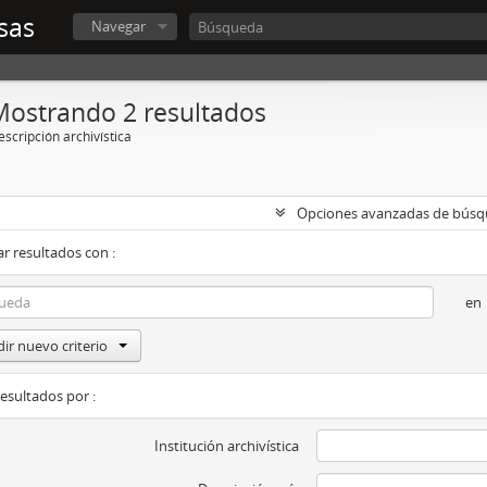
sas
Navegar
Mostrando 2 resultados
scripción archivística
Opciones avanzadas de bús
r resultados con :
en
ir nuevo criterio
resultados por :
Institución archivística