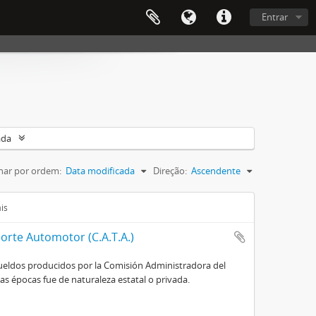
Entrar
ada
nar por ordem:
Data modificada
Direção:
Ascendente
is
orte Automotor (C.A.T.A.)
e sueldos producidos por la Comisión Administradora del
s épocas fue de naturaleza estatal o privada.