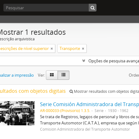
Mostrar 1 resultados
escrição arquivística
escrições de nível superior
Transporte
Opções de pesquisa avanç
alizar a impressão
Ver:
Orde
sultados com objetos digitais
Mostrar resultados com objetos digita
Serie Comisión Administradora del Transp
AR-000033-(Provisorio) 1.3.5.
Série
1930 - 1962
Se trata de Registros, legajos de personal y libros d
Transporte Automotor (C.A.T.A.), empresa que según la
Comisión Administradora del Transporte Automotor