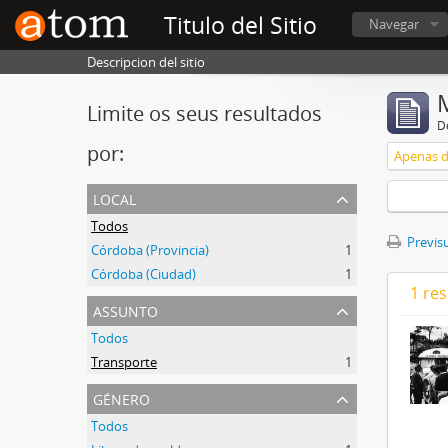
Titulo del Sitio
Navegar
Descripcion del sitio
Limite os seus resultados
D
por:
Apenas d
local
Todos
Previsu
Córdoba (Provincia)
1
Córdoba (Ciudad)
1
1 re
assunto
Todos
Transporte
1
género
Todos