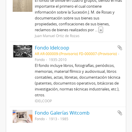
El fondo se divide en cuatro grupos, siendo el más
importante el primero el cual contiene
información sobre la Sucesión J. M. de Rosas y
documentación sobre sus bienes sus
propiedades, confiscaciones de sus bienes,
reclamos de bienes realizados por
...
»
Juan Manuel Ortiz de Rozas
Fondo Idelcoop
AR AR-000009-(Provisorio) FD-000007-(Provisorio)
Fondo
1935-2010
El fondo incluye libros, fotografías, periódicos,
memorias, material fílmico y audiovisual, libros
contables, actas, libretas, documentación técnica
(patentes, documentos operativos, bitácoras de
investigación, normas técnicas industriales, etc.),
otros.
IDELCOOP
Fondo Galerías Witcomb
Fondo
1913 - 1985