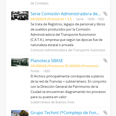
de Córdoba)
Serie Comisión Administradora del Transporte Automotor (C.A.T.A.)
AR-000033-(Provisorio) 1.3.5.
Serie
1930 - 1962
Se trata de Registros, legajos de personal y libros
de sueldos producidos por la Comisión
Administradora del Transporte Automotor
(C.A.T.A.), empresa que según las épocas fue de
naturaleza estatal o privada.
Comisión Administradora del Transporte Automotor
Planoteca SBASE
AR-000028-(Provisorio) FD-000033-(Provisorio)
Fondo
1895
El Archivo principalmente corresponde a planos
de la red de Tranvías + subterráneos. En conjunto
con la Dirección General de Patrimonio de la
Ciudad se encuentran diagramando los procesos
para su puesta en valor.
Subterráneos de Buenos Aires
Grupo Techint (*Complejo de Fondos)