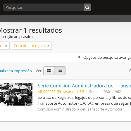
Mostrar 1 resultados
escrição arquivística
te
Com objeto digital
Opções de pesquisa avanç
alizar a impressão
Ver:
Serie Comisión Administradora del Transp
AR-000033-(Provisorio) 1.3.5.
Série
1930 - 1962
Se trata de Registros, legajos de personal y libros d
Transporte Automotor (C.A.T.A.), empresa que según la
Comisión Administradora del Transporte Automotor