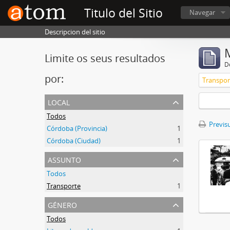
Titulo del Sitio
Navegar
Descripcion del sitio
Limite os seus resultados
D
por:
Transpor
local
Todos
Previsu
Córdoba (Provincia)
1
Córdoba (Ciudad)
1
assunto
Todos
Transporte
1
género
Todos