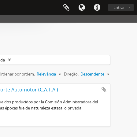
Entrar
ada
Ordenar por ordem:
Relevância
Direção:
Descendente
orte Automotor (C.A.T.A.)
e sueldos producidos por la Comisión Administradora del
s épocas fue de naturaleza estatal o privada.