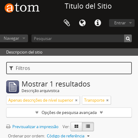
Titulo del Sitio
Entrar
Navegar
Descripcion del sitio
Filtros
Mostrar 1 resultados
Descrição arquivística
Apenas descrições de nível superior
Transporte
Opções de pesquisa avançada
Previsualizar a impressão
Ver:
Ordenar por ordem:
Código de referência