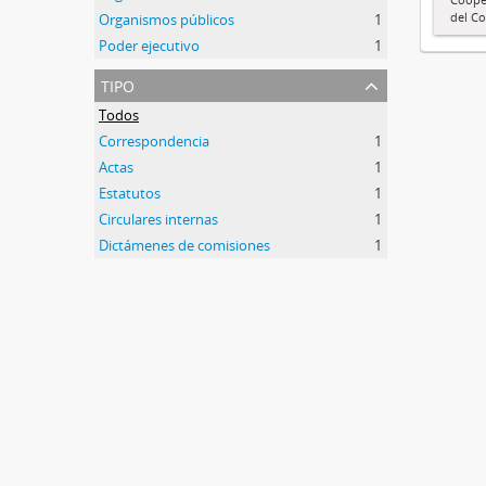
del Co
Organismos públicos
1
Poder ejecutivo
1
tipo
Todos
Correspondencia
1
Actas
1
Estatutos
1
Circulares internas
1
Dictámenes de comisiones
1