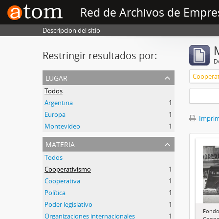
Red de Archivos de Empre
Descripcion del sitio
Restringir resultados por:
De
lugar
Coopera
Todos
Argentina
1
Europa
1
Imprimi
Montevideo
1
materia
Todos
Cooperativismo
1
Cooperativa
1
Política
1
Poder legislativo
1
Fondo
Organizaciones internacionales
1
Cooper