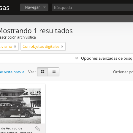
sas
Navegar
Mostrando 1 resultados
scripción archivística
tivismo
Con objetos digitales
Opciones avanzadas de bús
r vista previa
Ver :
Ordenar po
 de Archivo de
ar (Archivo Histórico