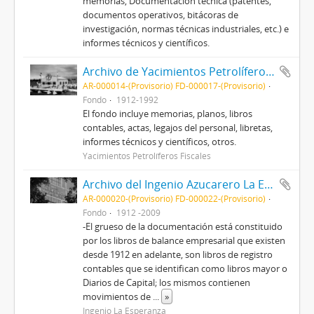
memorias, Documentación técnica (patentes,
documentos operativos, bitácoras de
investigación, normas técnicas industriales, etc.) e
informes técnicos y científicos.
Archivo de Yacimientos Petrolíferos Fiscales
AR-000014-(Provisorio) FD-000017-(Provisorio)
Fondo
1912-1992
El fondo incluye memorias, planos, libros
contables, actas, legajos del personal, libretas,
informes técnicos y científicos, otros.
Yacimientos Petrolíferos Fiscales
Archivo del Ingenio Azucarero La Esperanza
AR-000020-(Provisorio) FD-000022-(Provisorio)
Fondo
1912 -2009
-El grueso de la documentación está constituido
por los libros de balance empresarial que existen
desde 1912 en adelante, son libros de registro
contables que se identifican como libros mayor o
Diarios de Capital; los mismos contienen
movimientos de
...
»
Ingenio La Esperanza