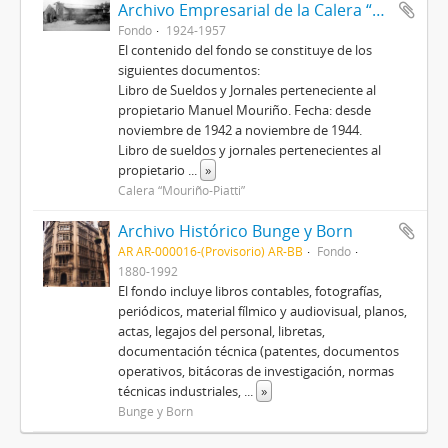
Archivo Empresarial de la Calera “Mouriño-Piatti”
Fondo
1924-1957
El contenido del fondo se constituye de los
siguientes documentos:
Libro de Sueldos y Jornales perteneciente al
propietario Manuel Mouriño. Fecha: desde
noviembre de 1942 a noviembre de 1944.
Libro de sueldos y jornales pertenecientes al
propietario
...
»
Calera “Mouriño-Piatti”
Archivo Histórico Bunge y Born
AR AR-000016-(Provisorio) AR-BB
Fondo
1880-1992
El fondo incluye libros contables, fotografías,
periódicos, material fílmico y audiovisual, planos,
actas, legajos del personal, libretas,
documentación técnica (patentes, documentos
operativos, bitácoras de investigación, normas
técnicas industriales,
...
»
Bunge y Born