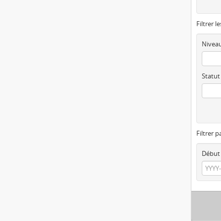
Filtrer l
Niveau
Statut
Filtrer p
Début