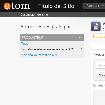
Titulo del Sitio
Parcourir
Descripcion del sitio
A
Affiner les résultats par :
D
producteur
Escuela 
Tout
Escuela de educación secundaria N°24
1
Trouver 
Nacional de comercio N°1
1
Ajou
Limiter l