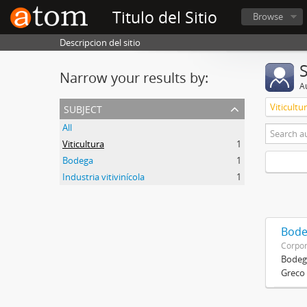
Titulo del Sitio
Browse
Descripcion del sitio
Narrow your results by:
A
subject
Viticultu
All
Viticultura
1
Bodega
1
Industria vitivinícola
1
Bode
Corpor
Bodega
Greco 