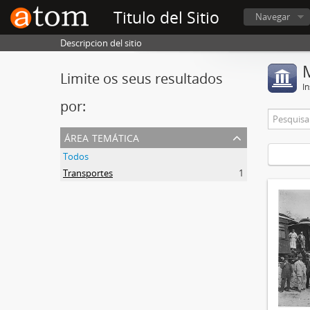
Titulo del Sitio
Navegar
Descripcion del sitio
Limite os seus resultados
In
por:
área temática
Todos
Transportes
1