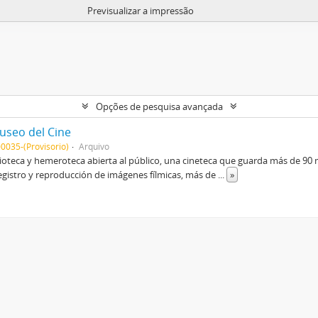
Previsualizar a impressão
Opções de pesquisa avançada
seo del Cine
0035-(Provisorio)
Arquivo
lioteca y hemeroteca abierta al público, una cineteca que guarda más de 90 mi
egistro y reproducción de imágenes fílmicas, más de
...
»