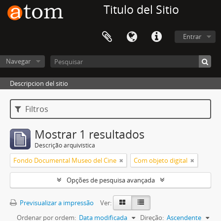
Titulo del Sitio
Entrar
Navegar
Descripcion del sitio
Filtros
Mostrar 1 resultados
Descrição arquivística
Fondo Documental Museo del Cine
Com objeto digital
Opções de pesquisa avançada
Previsualizar a impressão
Ver:
Ordenar por ordem:
Data modificada
Direção:
Ascendente