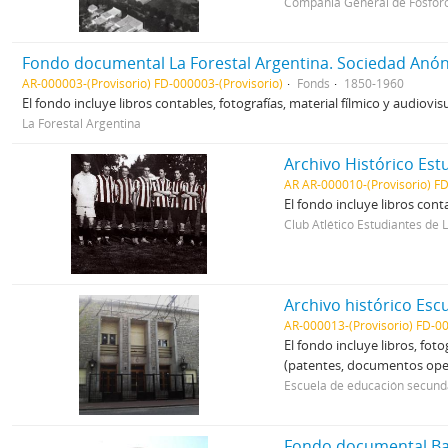
Compañía General de Fósforo
Fondo documental La Forestal Argentina. Sociedad Anón
AR-000003-(Provisorio) FD-000003-(Provisorio)
Fonds
1850-1960
El fondo incluye libros contables, fotografías, material fílmico y audiovisu
La Forestal Argentina
Archivo Histórico Est
AR AR-000010-(Provisorio) FD
El fondo incluye libros cont
Club Atlético Estudiantes de 
Archivo histórico Es
AR-000013-(Provisorio) FD-00
El fondo incluye libros, fot
(patentes, documentos oper
Escuela de educación secund
Fondo documental Ban