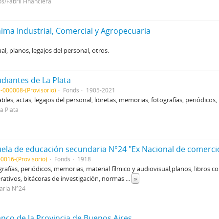
s/Fabril Financiera
ima Industrial, Comercial y Agropecuaria
al, planos, legajos del personal, otros.
udiantes de La Plata
-000008-(Provisorio)
Fonds
1905-2021
ables, actas, legajos del personal, libretas, memorias, fotografías, periódicos
La Plata
cuela de educación secundaria N°24 "Ex Nacional de comerci
0016-(Provisorio)
Fonds
1918
ografías, periódicos, memorias, material fílmico y audiovisual,planos, libros c
ativos, bitácoras de investigación, normas
...
»
aria N°24
co de la Provincia de Buenos Aires