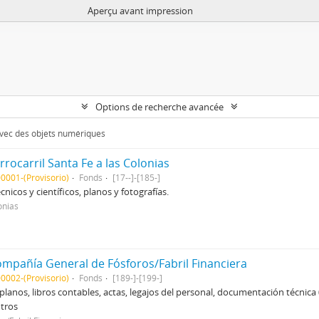
Aperçu avant impression
Options de recherche avancée
 avec des objets numériques
ocarril Santa Fe a las Colonias
0001-(Provisorio)
Fonds
[17--]-[185-]
cnicos y científicos, planos y fotografías.
onias
pañía General de Fósforos/Fabril Financiera
0002-(Provisorio)
Fonds
[189-]-[199-]
planos, libros contables, actas, legajos del personal, documentación técnic
otros