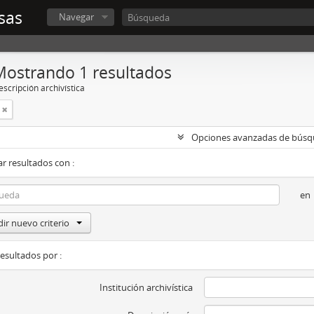
sas
Navegar
Mostrando 1 resultados
scripción archivística
Opciones avanzadas de bús
r resultados con :
en
ir nuevo criterio
resultados por :
Institución archivística