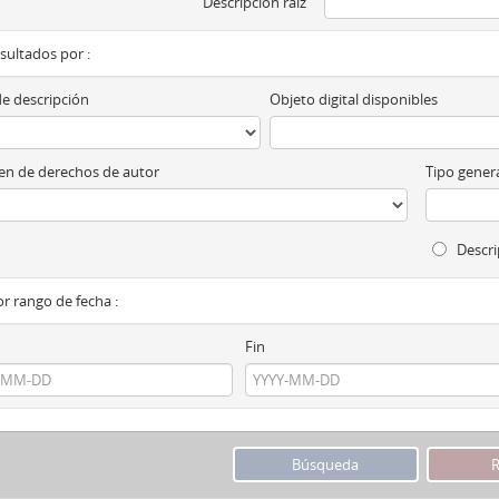
Descripción raíz
esultados por :
de descripción
Objeto digital disponibles
n de derechos de autor
Tipo genera
Descri
por rango de fecha :
Fin