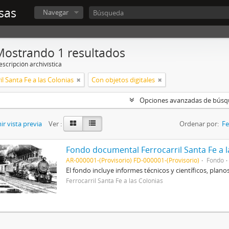
sas
Navegar
Mostrando 1 resultados
scripción archivística
il Santa Fe a las Colonias
Con objetos digitales
Opciones avanzadas de bús
r vista previa
Ver :
Ordenar por:
Fe
Fondo documental Ferrocarril Santa Fe a l
AR-000001-(Provisorio) FD-000001-(Provisorio)
Fondo
El fondo incluye informes técnicos y científicos, planos
Ferrocarril Santa Fe a las Colonias