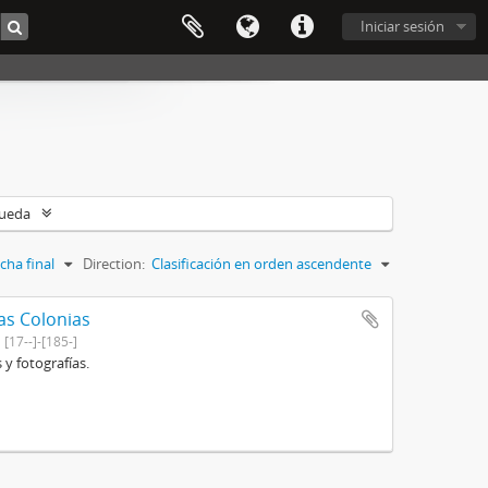
Iniciar sesión
queda
cha final
Direction:
Clasificación en orden ascendente
as Colonias
[17--]-[185-]
 y fotografías.