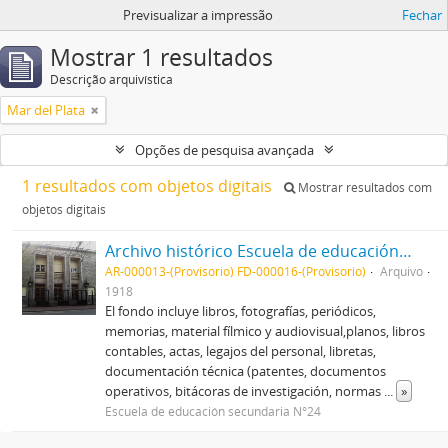
Previsualizar a impressão
Fechar
Mostrar 1 resultados
Descrição arquivística
Mar del Plata
Opções de pesquisa avançada
1 resultados com objetos digitais
Mostrar resultados com
objetos digitais
Archivo histórico Escuela de educación secundaria N°24 "Ex Nacional de comercio N°1"
AR-000013-(Provisorio) FD-000016-(Provisorio)
Arquivo
1918
El fondo incluye libros, fotografías, periódicos,
memorias, material fílmico y audiovisual,planos, libros
contables, actas, legajos del personal, libretas,
documentación técnica (patentes, documentos
operativos, bitácoras de investigación, normas
...
»
Escuela de educación secundaria N°24