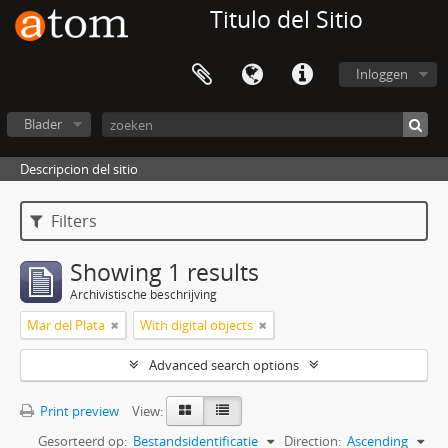
Titulo del Sitio
Inloggen
Blader
Descripcion del sitio
Filters
Showing 1 results
Archivistische beschrijving
Mar del Plata
With digital objects
Advanced search options
Print preview
View:
Gesorteerd op:
Bestandsidentificatie
Direction:
Ascending