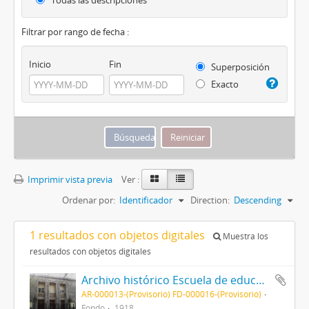
Todas las descripciones
Filtrar por rango de fecha :
Inicio
Fin
Superposición
Exacto
Imprimir vista previa
Ver :
Ordenar por:
Identificador
Direction:
Descending
1 resultados con objetos digitales
Muestra los
resultados con objetos digitales
Archivo histórico Escuela de educación secundaria N°24 "Ex Nacional de comercio N°1"
AR-000013-(Provisorio) FD-000016-(Provisorio)
Fondo
1918