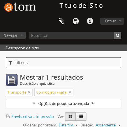
Titulo del Sitio
Entrar
Navegar
Descripcion del sitio
Filtros
Mostrar 1 resultados
Descrição arquivística
Transporte
Com objeto digital
Opções de pesquisa avançada
Previsualizar a impressão
Ver:
Ordenar por ordem:
Data fim
Direção:
Ascendente