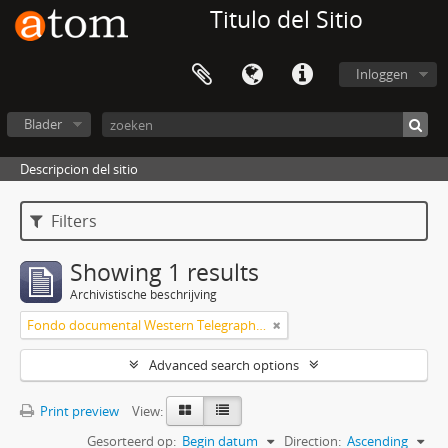
Titulo del Sitio
Inloggen
Blader
Descripcion del sitio
Filters
Showing 1 results
Archivistische beschrijving
Fondo documental Western Telegraph Company Limited
Advanced search options
Print preview
View:
Gesorteerd op:
Begin datum
Direction:
Ascending