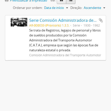
Previsualizar a impressão
Ver:
Ordenar por ordem:
Data de início
Direção:
Ascendente
Serie Comisión Administradora del Transporte Automotor (C.A.T.A.)
AR-000033-(Provisorio) 1.3.5.
Série
1930 - 1962
Se trata de Registros, legajos de personal y libros
de sueldos producidos por la Comisión
Administradora del Transporte Automotor
(C.A.T.A.), empresa que según las épocas fue de
naturaleza estatal o privada.
Comisión Administradora del Transporte Automotor