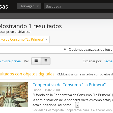
sas
Navegar
Mostrando 1 resultados
scripción archivística
iva de Consumo ”La Primera”
Opciones avanzadas de bús
r vista previa
Ver :
Ordenar por:
Fecha 
ultados con objetos digitales
Muestra los resultados con objetos di
Cooperativa de Consumo ”La Primera”
Fondo
1902-2000
El fondo de la Cooperativa de Consumo ”La Primera” 
la administración de la cooperativa tales como actas, 
acta fundacional así como
...
»
Sociedad Cosmopolita Cooperativa para la elaboración 