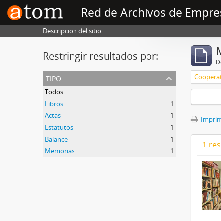
Red de Archivos de Empre
Descripcion del sitio
Restringir resultados por:
De
tipo
Cooperat
Todos
Libros
1
Actas
1
Imprimi
Estatutos
1
Balance
1
1 res
Memorias
1