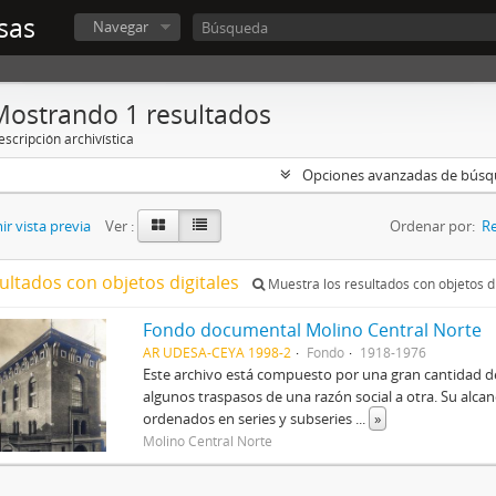
sas
Navegar
Mostrando 1 resultados
scripción archivística
Opciones avanzadas de bús
r vista previa
Ver :
Ordenar por:
Re
ultados con objetos digitales
Muestra los resultados con objetos di
Fondo documental Molino Central Norte
AR UDESA-CEYA 1998-2
Fondo
1918-1976
Este archivo está compuesto por una gran cantidad de
algunos traspasos de una razón social a otra. Su alc
ordenados en series y subseries
...
»
Molino Central Norte