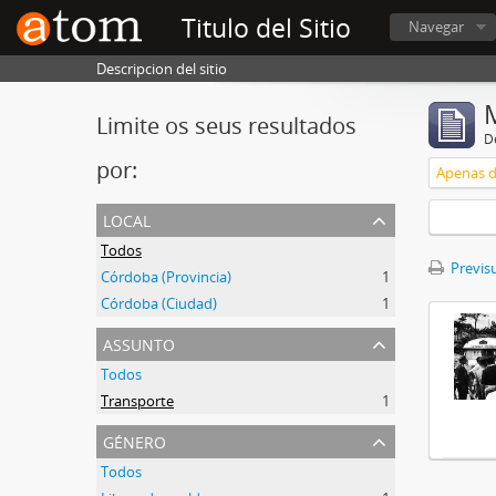
Titulo del Sitio
Navegar
Descripcion del sitio
Limite os seus resultados
D
por:
Apenas d
local
Todos
Previsu
Córdoba (Provincia)
1
Córdoba (Ciudad)
1
assunto
Todos
Transporte
1
género
Todos