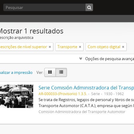
Mostrar 1 resultados
escrição arquivística
escrições de nível superior
Transporte
Com objeto digital
Opções de pesquisa avanç
alizar a impressão
Ver:
Serie Comisión Administradora del Transp
AR-000033-(Provisorio) 1.3.5.
Série
1930 - 1962
Se trata de Registros, legajos de personal y libros d
Transporte Automotor (C.A.T.A.), empresa que según la
Comisión Administradora del Transporte Automotor