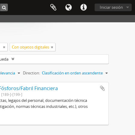
Iniciar sesión
Con objetos digitales
queda
levancia
Direction:
Clasificación en orden ascendente
sforos/Fabril Financiera
[189-]-[199-]
ctas, legajos del personal, documentación técnica
gación, normas técnicas industriales, etc.), otros