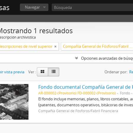
sas
Navegar
Mostrando 1 resultados
scripción archivística
descripciones de nivel superior
Compañía General de Fósforos/Fabril Financiera
Opciones avanzadas de bús
r vista previa
Ver :
Ordenar por:
Re
Fondo documental Compañía General de Fó
AR-000002-(Provisorio) FD-000002-(Provisorio)
Fondo
El fondo incluye memorias, planos, libros contables, a
(patentes, documentos operativos, bitácoras de investi
Compañía General de Fósforos/Fabril Financiera