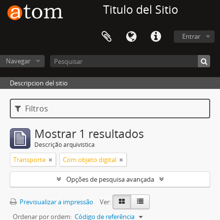
Titulo del Sitio
Entrar
Navegar
Descripcion del sitio
Filtros
Mostrar 1 resultados
Descrição arquivística
Transporte
Com objeto digital
Opções de pesquisa avançada
Previsualizar a impressão
Ver:
Ordenar por ordem:
Código de referência