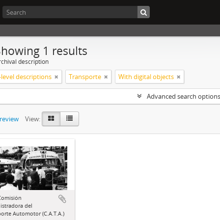
Showing 1 results
chival description
level descriptions
Transporte
With digital objects
Advanced search option
preview
View:
Comisión
stradora del
orte Automotor (C.A.T.A.)