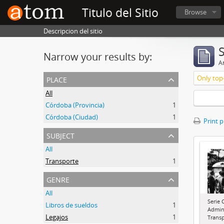
Titulo del Sitio
Browse
Descripcion del sitio
Narrow your results by:
Ar
place
Only top-
All
Córdoba (Provincia)
1
Córdoba (Ciudad)
1
Print 
subject
All
Transporte
1
genre
All
Serie 
Libros de sueldos
1
Admini
Legajos
1
Transp