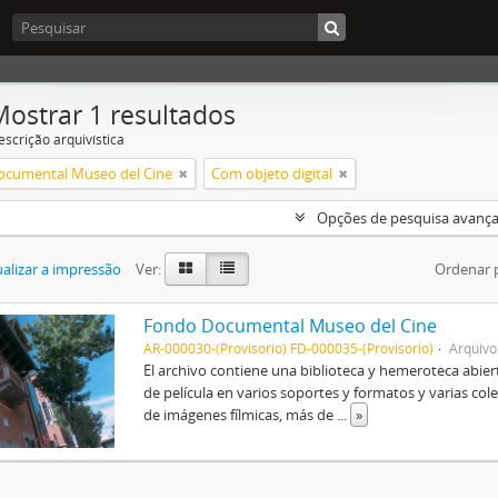
Mostrar 1 resultados
escrição arquivística
cumental Museo del Cine
Com objeto digital
Opções de pesquisa avanç
alizar a impressão
Ver:
Ordenar 
Fondo Documental Museo del Cine
AR-000030-(Provisorio) FD-000035-(Provisorio)
Arquivo
El archivo contiene una biblioteca y hemeroteca abiert
de película en varios soportes y formatos y varias co
de imágenes fílmicas, más de
...
»