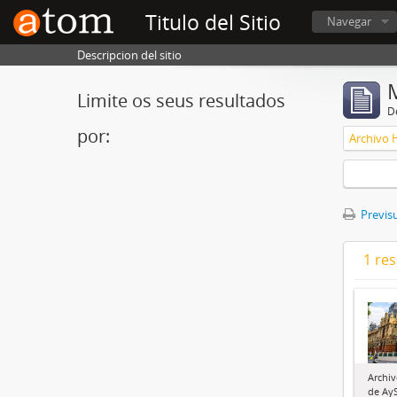
Titulo del Sitio
Navegar
Descripcion del sitio
Limite os seus resultados
D
por:
Archivo 
Previsu
1 re
Archiv
de Ay