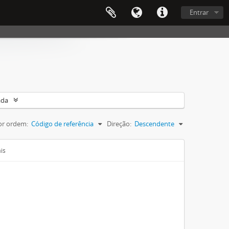
Entrar
ada
or ordem:
Código de referência
Direção:
Descendente
is