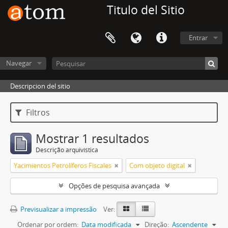
Titulo del Sitio
Entrar
Navegar
Descripcion del sitio
Filtros
Mostrar 1 resultados
Descrição arquivística
Yacimientos Petrolíferos Fiscales
Com objeto digital
Opções de pesquisa avançada
Previsualizar a impressão
Ver:
Ordenar por ordem:
Data modificada
Direção:
Ascendente