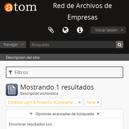
Red de Archivos de
Empresas
Iniciar sesión
Navegar
Descripcion del sitio
Filtros
Mostrando 1 resultados
Descripción archivística
Córdoba Light & PowerCo. (Compañía de Luz y Fuerza de Córdoba)
Serie
Opciones avanzadas de búsqueda
Encontrar resultados con :