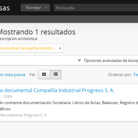
sas
Navegar
Mostrando 1 resultados
scripción archivística
Fondo documental Compañía Industrial Progreso S. A.
Opciones avanzadas de bús
r vista previa
Ver :
Ordenar por:
Fe
o documental Compañía Industrial Progreso S. A.
1939-
do contiente documentación Societaria: Libros de Actas, Balances, Registro 
áficos
ía Industrial Progreso S. A.