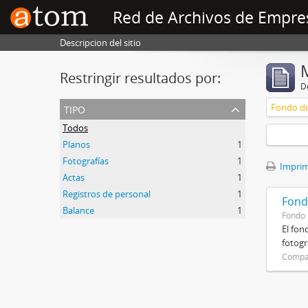
Red de Archivos de Empre
Descripcion del sitio
Restringir resultados por:
De
tipo
Todos
Planos
1
Fotografías
1
Imprimi
Actas
1
Registros de personal
1
Fond
Balance
1
Fondo
El fon
fotogr
Compañ