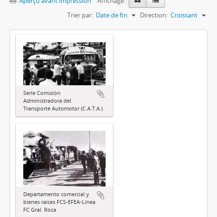
Aperçu avant impression
Affichage :
Trier par:
Date de fin
Direction:
Croissant
Serie Comisión
Administradora del
Transporte Automotor (C.A.T.A.)
Departamento comercial y
bienes raíces FCS-EFEA-Línea
FC Gral. Roca