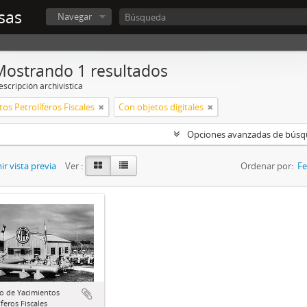
sas
Navegar
Mostrando 1 resultados
scripción archivística
os Petrolíferos Fiscales
Con objetos digitales
Opciones avanzadas de bús
r vista previa
Ver :
Ordenar por:
Fe
o de Yacimientos
íferos Fiscales