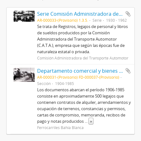
Serie Comisión Administradora del Transporte Automotor (C.A.T.A.)
AR-000033-(Provisorio) 1.3.5.
Série
1930 - 1962
Se trata de Registros, legajos de personal y libros
de sueldos producidos por la Comisión
Administradora del Transporte Automotor
(C.A.T.A.), empresa que según las épocas fue de
naturaleza estatal o privada.
Comisión Administradora del Transporte Automotor
Departamento comercial y bienes raíces FCS-EFEA-Línea FC Gral. Roca
AR-000031-(Provisorio) FD-000037-(Provisorio)
Sección
1904-1985
Los documentos abarcan el período 1906-1985
consiste en aproximadamente 500 legajos que
contienen contratos de alquiler, arrendamientos y
ocupación de terrenos, constancias y permisos,
cartas de compromiso, memoranda, recibos de
pago y notas producidos
...
»
Ferrocarriles Bahía Blanca