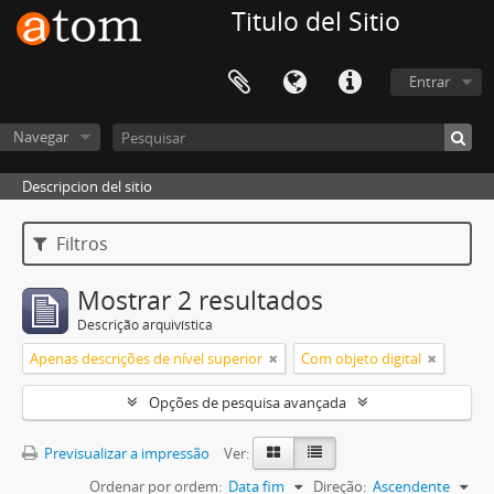
Titulo del Sitio
Entrar
Navegar
Descripcion del sitio
Filtros
Mostrar 2 resultados
Descrição arquivística
Apenas descrições de nível superior
Com objeto digital
Opções de pesquisa avançada
Previsualizar a impressão
Ver:
Ordenar por ordem:
Data fim
Direção:
Ascendente