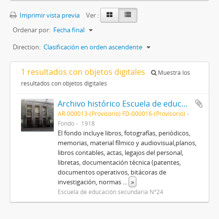
Imprimir vista previa
Ver :
Ordenar por:
Fecha final
Direction:
Clasificación en orden ascendente
1 resultados con objetos digitales
Muestra los
resultados con objetos digitales
Archivo histórico Escuela de educación secundaria N°24 "Ex Nacional de comercio N°1"
AR-000013-(Provisorio) FD-000016-(Provisorio)
Fondo
1918
El fondo incluye libros, fotografías, periódicos,
memorias, material fílmico y audiovisual,planos,
libros contables, actas, legajos del personal,
libretas, documentación técnica (patentes,
documentos operativos, bitácoras de
investigación, normas
...
»
Escuela de educación secundaria N°24