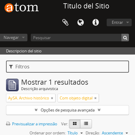
Titulo del Sitio
Entrar
Navegar
Descripcion del sitio
Filtros
Mostrar 1 resultados
Descrição arquivística
AySA. Archivo histórico
Com objeto digital
Opções de pesquisa avançada
Previsualizar a impressão
Ver:
Ordenar por ordem:
Título
Direção:
Ascendente