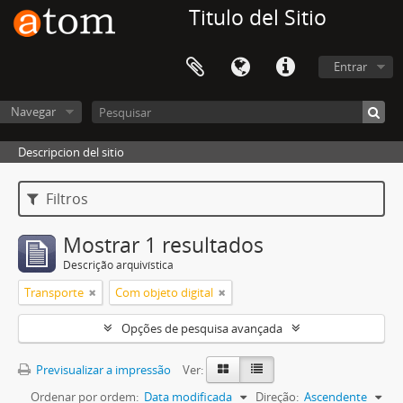
Titulo del Sitio
Entrar
Navegar
Descripcion del sitio
Filtros
Mostrar 1 resultados
Descrição arquivística
Transporte
Com objeto digital
Opções de pesquisa avançada
Previsualizar a impressão
Ver:
Ordenar por ordem:
Data modificada
Direção:
Ascendente