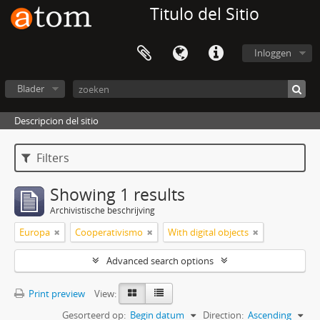
Titulo del Sitio
Inloggen
Blader
Descripcion del sitio
Filters
Showing 1 results
Archivistische beschrijving
Europa
Cooperativismo
With digital objects
Advanced search options
Print preview
View:
Gesorteerd op:
Begin datum
Direction:
Ascending