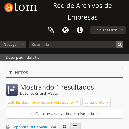
Red de Archivos de
Empresas
Iniciar sesión
Navegar
Descripcion del sitio
Filtros
Mostrando 1 resultados
Descripción archivística
Sólo las descripciones de nivel superior
La Gallareta
Opciones avanzadas de búsqueda
Imprimir vista previa
Ver :