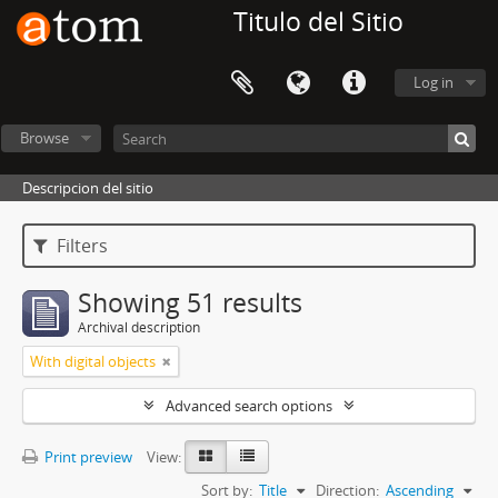
Titulo del Sitio
Log in
Browse
Descripcion del sitio
Filters
Showing 51 results
Archival description
With digital objects
Advanced search options
Print preview
View:
Sort by:
Title
Direction:
Ascending